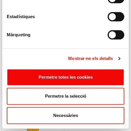
Estadístiques
Suc Taronja Espremut 1l
Suc Taronja Espremut 25 Cl
Màrqueting
4,95 € / L
7,80 € / L
Mostrar-ne els detalls
4,95 €
1,95 €
Permetre totes les cookies
COMPRAR
COMPRAR
Permetre la selecció
Necessàries