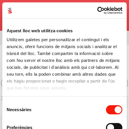
0,00€
Aquest lloc web utilitza cookies
Estàs veient l'assortiment de
08338
Utilitzem galetes per personalitzar el contingut i els
anuncis, oferir funcions de mitjans socials i analitzar el
Fruita I Verdura
>
Cítrics
>
Sucs
trànsit del lloc. També compartim la informació sobre
com feu servir el nostre lloc amb els partners de mitjans
Comprar Sucs Online
socials, de publicitat i d'anàlisis amb qui col·laborem. Al
seu torn, ells la poden combinar amb altres dades que
els hàgiu proporcionat o hagin recopilat a partir de l'ús
Filtres
que heu fet dels seus serveis.
3 de 3 productes
Ofertes
Selecció
Necessàries
de
consentiment
Preferències