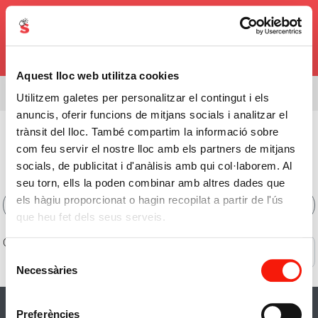
0,00€
Aquest lloc web utilitza cookies
Estàs veient l'assortiment de
08338
Utilitzem galetes per personalitzar el contingut i els
anuncis, oferir funcions de mitjans socials i analitzar el
Fruita I Verdura
>
Fruita Exòtica
>
Xirimoia
trànsit del lloc. També compartim la informació sobre
com feu servir el nostre lloc amb els partners de mitjans
Comprar Xirimoia Online
socials, de publicitat i d'anàlisis amb qui col·laborem. Al
seu torn, ells la poden combinar amb altres dades que
els hàgiu proporcionat o hagin recopilat a partir de l'ús
Filtres
que heu fet dels seus serveis.
0 de 0 productes
Ofertes
Selecció
Necessàries
de
consentiment
Preferències