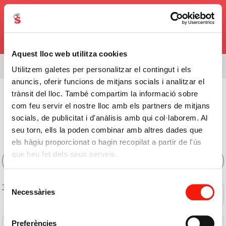
0,00€
Aquest lloc web utilitza cookies
Estàs veient l'assortiment de
08338
Utilitzem galetes per personalitzar el contingut i els
anuncis, oferir funcions de mitjans socials i analitzar el
Xarcuteria
>
Pernil Curat
>
Pernil Curat
trànsit del lloc. També compartim la informació sobre
com feu servir el nostre lloc amb els partners de mitjans
Comprar Pernil Curat
socials, de publicitat i d'anàlisis amb qui col·laborem. Al
Online
seu torn, ells la poden combinar amb altres dades que
els hàgiu proporcionat o hagin recopilat a partir de l'ús
que heu fet dels seus serveis.
Filtres
Selecció
34 de 34 productes
Necessàries
Ofertes
de
consentiment
Preferències