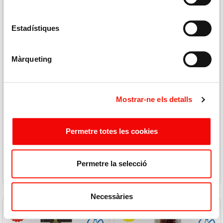
Estadístiques
Màrqueting
DON PAULINO
SORLI
"picadillo" Ibèric 100gr
Espatlla Enceb.ibèrica 180g
Mostrar-ne els detalls
32,50 € / K
66,61 € / K
3,45
12,99
3,25 €
11,99 €
Permetre totes les cookies
COMPRAR
COMPRAR
Permetre la selecció
Necessàries