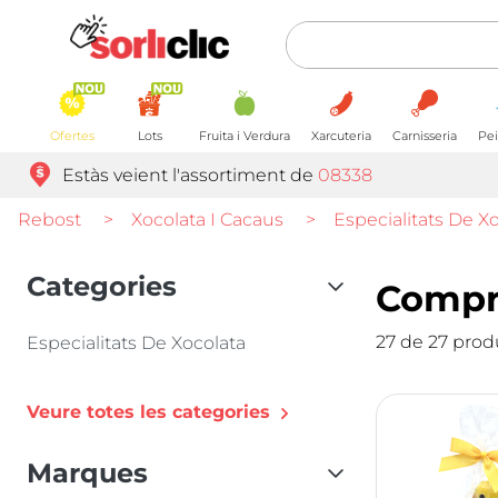
Ofertes
Lots
Fruita i Verdura
Xarcuteria
Carnisseria
Pei
Estàs veient l'assortiment de
08338
Rebost
>
Xocolata I Cacaus
>
Especialitats De X
Categories
Compra
27 de 27 prod
Especialitats De Xocolata
Veure totes les categories
Marques