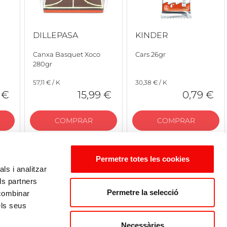
DILLEPASA
KINDER
Canxa Basquet Xoco
Cars 26gr
280gr
57,11 € / K
30,38 € / K
 €
15,99 €
0,79 €
COMPRAR
COMPRAR
Permetre totes les cookies
ls i analitzar
ls partners
Permetre la selecció
 combinar
els seus
Necessàries