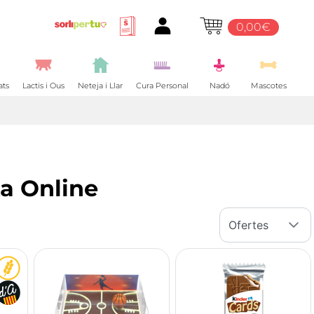
0,00€
ats
Lactis i Ous
Neteja i Llar
Cura Personal
Nadó
Mascotes
ta Online
Ofertes