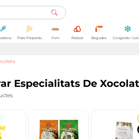
xateria
Plats Preparats
Forn
Rebost
Begudes
Congelats i Gel
ocolata
r Especialitats De Xocola
uctes