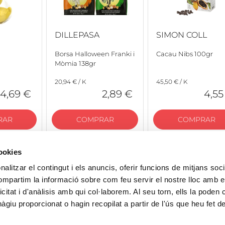
DILLEPASA
SIMON COLL
Borsa Halloween Franki i
Cacau Nibs 100gr
Mòmia 138gr
20,94 € / K
45,50 € / K
4,69 €
2,89 €
4,55
RAR
COMPRAR
COMPRAR
cookies
alitzar el contingut i els anuncis, oferir funcions de mitjans socia
compartim la informació sobre com feu servir el nostre lloc amb e
icitat i d'anàlisis amb qui col·laborem. Al seu torn, ells la poden
giu proporcionat o hagin recopilat a partir de l'ús que heu fet d