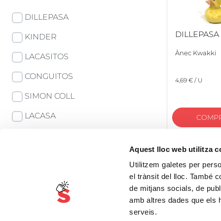
DILLEPASA
DILLEPASA
KINDER
Ànec Kwakki
LACASITOS
CONGUITOS
4,69 € / U
SIMON COLL
LACASA
COMP
Veure totes les marques
Aquest lloc web utilitza 
Utilitzem galetes per person
Ofertes
el trànsit del lloc. També 
de mitjans socials, de publ
amb altres dades que els hà
Agrupacions
serveis.