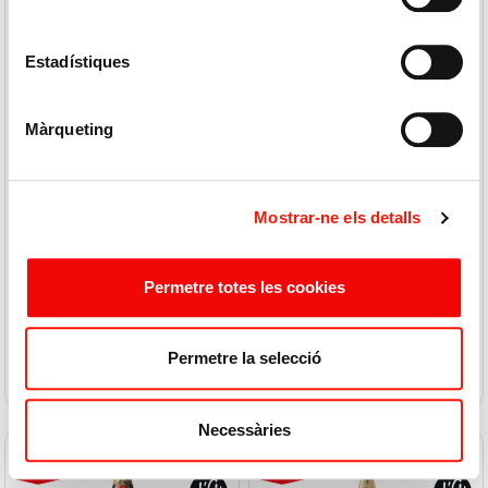
Estadístiques
Màrqueting
CODORNIU
RAIMAT
Cava Anna Brut Nature 75cl
Cava Bn Chardonnay
Mostrar-ne els detalls
10,65 € / L
11,99 € / L
9,95
9,95
7,99 €
8,99 €
Permetre totes les cookies
COMPRAR
COMPRAR
Permetre la selecció
Necessàries