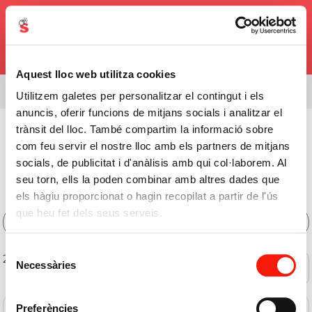
0,00€
Aquest lloc web utilitza cookies
Estàs veient l'assortiment de
08338
Utilitzem galetes per personalitzar el contingut i els
anuncis, oferir funcions de mitjans socials i analitzar el
Begudes
>
Caves
>
Cava Brut Nature
trànsit del lloc. També compartim la informació sobre
com feu servir el nostre lloc amb els partners de mitjans
Comprar Cava Brut Nature
socials, de publicitat i d'anàlisis amb qui col·laborem. Al
Online
seu torn, ells la poden combinar amb altres dades que
els hàgiu proporcionat o hagin recopilat a partir de l'ús
que heu fet dels seus serveis.
Filtres
Selecció
26 de 26 productes
Necessàries
Ofertes
de
consentiment
Preferències