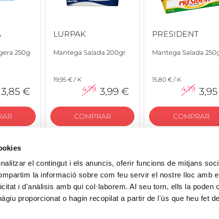
A
LURPAK
PRESIDENT
gera 250g
Mantega Salada 200gr
Mantega Salada 250
19,95 € / K
15,80 € / K
4,79
4,79
3,85 €
3,99 €
3,95
RAR
COMPRAR
COMPRAR
cookies
alitzar el contingut i els anuncis, oferir funcions de mitjans socia
compartim la informació sobre com feu servir el nostre lloc amb e
icitat i d'anàlisis amb qui col·laborem. Al seu torn, ells la poden
giu proporcionat o hagin recopilat a partir de l'ús que heu fet d