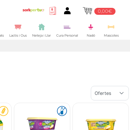
0,00€
ats
Lactis i Ous
Neteja i Llar
Cura Personal
Nadó
Mascotes
Ofertes