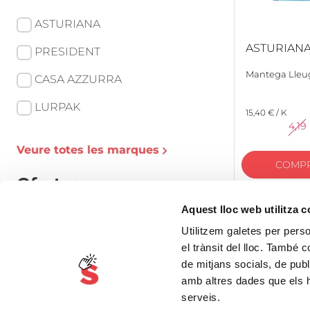
ASTURIANA
ASTURIAN
PRESIDENT
Mantega Lleu
CASA AZZURRA
LURPAK
15,40 € / K
4,19
Veure totes les marques
COMP
Ofertes
Aquest lloc web utilitza 
T'ajudem a estalviar
Utilitzem galetes per person
Preu
el trànsit del lloc. També 
de mitjans socials, de publ
amb altres dades que els hà
Agrupacions
serveis.