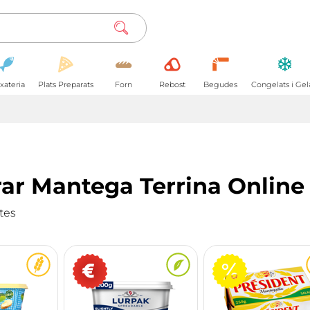
xateria
Plats Preparats
Forn
Rebost
Begudes
Congelats i Gel
r Mantega Terrina Online
tes