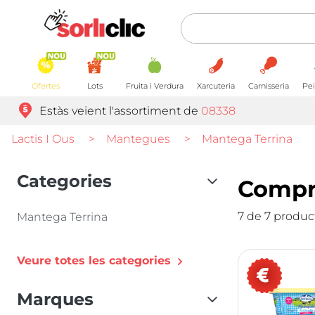
Ofertes
Lots
Fruita i Verdura
Xarcuteria
Carnisseria
Pei
Estàs veient l'assortiment de
08338
Lactis I Ous
>
Mantegues
>
Mantega Terrina
Categories
Compra
7 de 7 produc
Mantega Terrina
Veure totes les categories
Marques