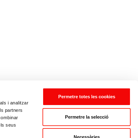
Permetre totes les cookies
ls i analitzar
ls partners
Permetre la selecció
 combinar
els seus
Necessàries