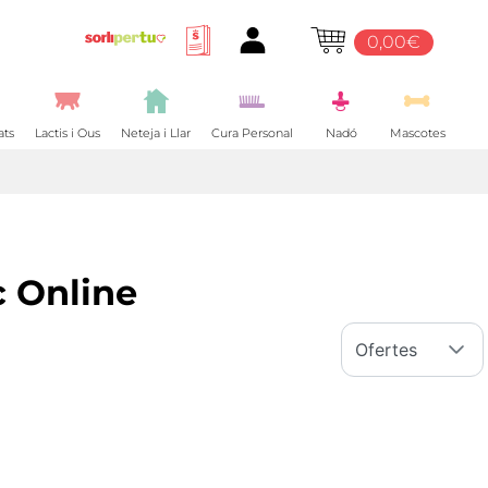
0,00€
ats
Lactis i Ous
Neteja i Llar
Cura Personal
Nadó
Mascotes
 Online
Ofertes