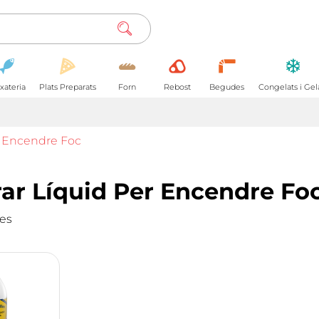
xateria
Plats Preparats
Forn
Rebost
Begudes
Congelats i Gel
r Encendre Foc
r Líquid Per Encendre Foc
tes