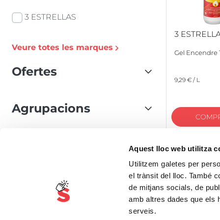
3 ESTRELLAS
3 ESTRELL
Veure totes les marques
Gel Encendre 1
Ofertes
9,29 € / L
Agrupacions
COMP
Ecològic
Aquest lloc web utilitza 
Sense Gluten
Utilitzem galetes per person
el trànsit del lloc. També 
Producte D'Aqui
de mitjans socials, de publ
amb altres dades que els hà
Vegà
serveis.