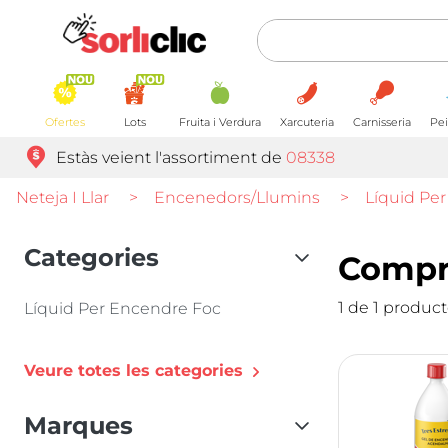
Ofertes
Lots
Fruita i Verdura
Xarcuteria
Carnisseria
Pei
Estàs veient l'assortiment de
08338
Neteja I Llar
>
Encenedors/llumins
>
Líquid Pe
Categories
Compra
1 de 1 produc
Líquid Per Encendre Foc
Veure totes les categories
Marques