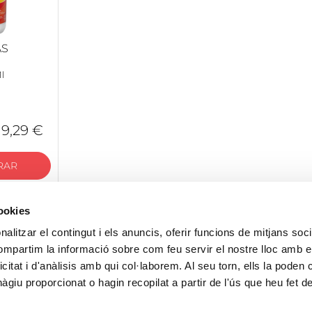
AS
l
9,29 €
RAR
cookies
alitzar el contingut i els anuncis, oferir funcions de mitjans socia
compartim la informació sobre com feu servir el nostre lloc amb e
icitat i d'anàlisis amb qui col·laborem. Al seu torn, ells la poden
giu proporcionat o hagin recopilat a partir de l'ús que heu fet d