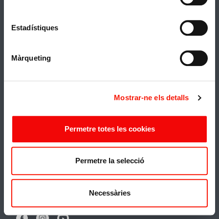
Estadístiques
Màrqueting
Política de cookies
Mostrar-ne els detalls
Renovar/canviar consentiment de cookies
Política de privacidad
Permetre totes les cookies
Condicions generals i política de devolució
Permetre la selecció
Avís legal
This site is protected by reCAPTCHA and the
Necessàries
Google
Privacy Policy
and
Terms of Service
apply.