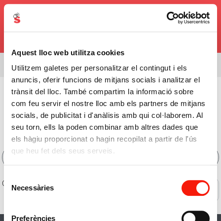
0,00€
Aquest lloc web utilitza cookies
Estàs veient l'assortiment de
08338
Utilitzem galetes per personalitzar el contingut i els
anuncis, oferir funcions de mitjans socials i analitzar el
Cura Personal
>
Cosmètica Facial
>
Tractaments Intensius
trànsit del lloc. També compartim la informació sobre
com feu servir el nostre lloc amb els partners de mitjans
Comprar Tractaments
socials, de publicitat i d'anàlisis amb qui col·laborem. Al
Intensius Online
seu torn, ells la poden combinar amb altres dades que
els hàgiu proporcionat o hagin recopilat a partir de l'ús
que heu fet dels seus serveis.
Filtres
Selecció
0 de 0 productes
Necessàries
Ofertes
de
consentiment
Preferències