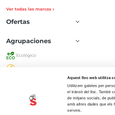
Ver todas las marcas
Ofertas
Agrupaciones
Ecológico
Sin Gluten
Aquest lloc web utilitza 
Producto de Aquí
Utilitzem galetes per person
el trànsit del lloc. També 
Vegano
de mitjans socials, de publ
amb altres dades que els hà
Sin Lactosa
serveis.