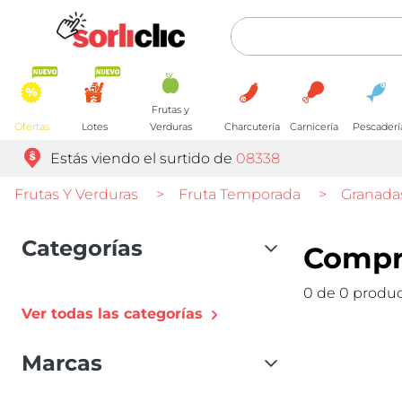
Frutas y
Ofertas
Lotes
Verduras
Charcutería
Carnicería
Pescaderí
Estás viendo el surtido de
08338
Frutas Y Verduras
>
Fruta Temporada
>
Granada
Categorías
Compr
0 de 0 produ
Ver todas las categorías
Marcas