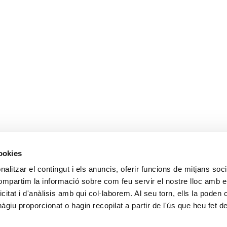
cookies
alitzar el contingut i els anuncis, oferir funcions de mitjans socia
compartim la informació sobre com feu servir el nostre lloc amb e
icitat i d'anàlisis amb qui col·laborem. Al seu torn, ells la poden
giu proporcionat o hagin recopilat a partir de l'ús que heu fet d