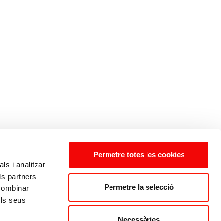
Permetre totes les cookies
ls i analitzar
ls partners
Permetre la selecció
 combinar
els seus
Necessàries