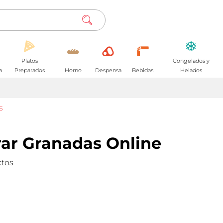
Platos
Congelados y
a
Preparados
Horno
Despensa
Bebidas
Helados
s
ar Granadas Online
ctos