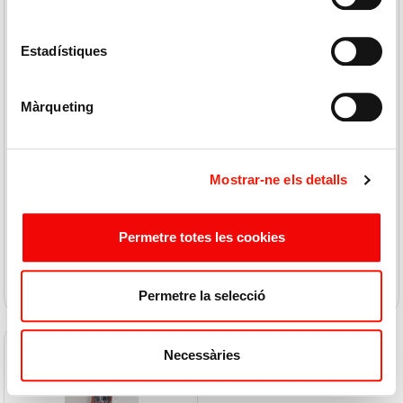
Estadístiques
MONTENUEVO
BOADAS
Màrqueting
Lomo Cebo Iber
Lomo Embuchado
Montenuevo 1/2pza
72,99 € / K
20,69 € / K
Mostrar-ne els detalls
72,99 €
20,69 €
Permetre totes les cookies
COMPRAR
COMPRAR
Permetre la selecció
Necessàries