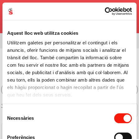
0,00€
Aquest lloc web utilitza cookies
Estás viendo el surtido de
08338
Utilitzem galetes per personalitzar el contingut i els
anuncis, oferir funcions de mitjans socials i analitzar el
Charcutería
>
Lomo Embuchado
>
Al Corte
trànsit del lloc. També compartim la informació sobre
com feu servir el nostre lloc amb els partners de mitjans
Comprar Al Corte Online
socials, de publicitat i d'anàlisis amb qui col·laborem. Al
seu torn, ells la poden combinar amb altres dades que
els hàgiu proporcionat o hagin recopilat a partir de l'ús
Filtros
que heu fet dels seus serveis.
3 de 3 productos
Ofertas
Selecció
Necessàries
de
consentiment
Preferències