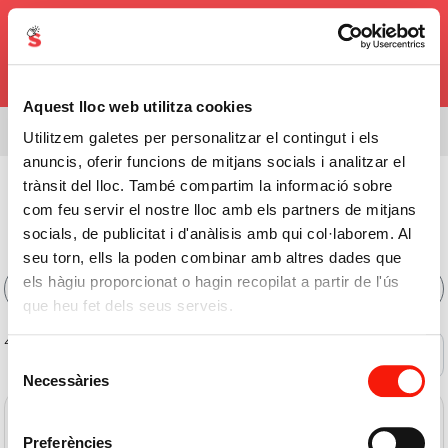
0,00€
Aquest lloc web utilitza cookies
Estás viendo el surtido de
08338
Utilitzem galetes per personalitzar el contingut i els
anuncis, oferir funcions de mitjans socials i analitzar el
Charcutería
>
Quesos
>
Al Corte
trànsit del lloc. També compartim la informació sobre
com feu servir el nostre lloc amb els partners de mitjans
Comprar Al Corte Online
socials, de publicitat i d'anàlisis amb qui col·laborem. Al
seu torn, ells la poden combinar amb altres dades que
els hàgiu proporcionat o hagin recopilat a partir de l'ús
Filtros
que heu fet dels seus serveis.
40 de 51 productos
Ofertas
Selecció
Necessàries
de
consentiment
Preferències