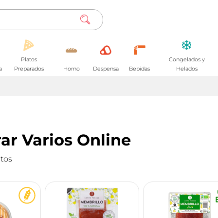
Platos
Congelados y
a
Preparados
Horno
Despensa
Bebidas
Helados
r Varios Online
tos