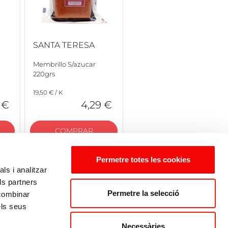
SANTA TERESA
Membrillo S/azucar
220grs
19,50 € / K
 €
4,29 €
COMPRAR
Permetre totes les cookies
ls i analitzar
ls partners
Permetre la selecció
 combinar
els seus
Necessàries