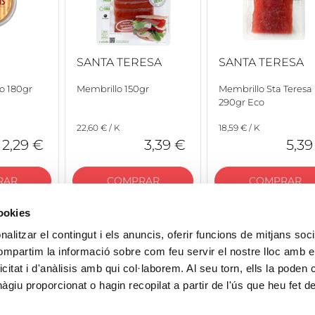
SANTA TERESA
SANTA TERESA
o 180gr
Membrillo 150gr
Membrillo Sta Teresa
290gr Eco
22,60 € / K
18,59 € / K
2,29 €
3,39 €
5,39
RAR
COMPRAR
COMPRAR
cookies
alitzar el contingut i els anuncis, oferir funcions de mitjans socia
compartim la informació sobre com feu servir el nostre lloc amb e
icitat i d'anàlisis amb qui col·laborem. Al seu torn, ells la poden
giu proporcionat o hagin recopilat a partir de l'ús que heu fet d