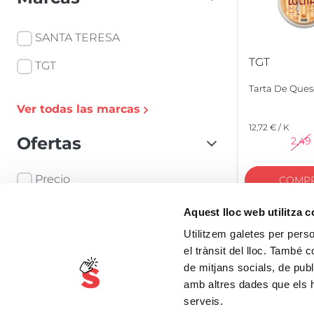
SANTA TERESA
TGT
TGT
Tarta De Ques
Ver todas las marcas
12,72 € / K
Ofertas
2,49
Precio
COMP
Aquest lloc web utilitza 
Agrupaciones
Utilitzem galetes per person
el trànsit del lloc. També 
Ecológico
de mitjans socials, de publ
amb altres dades que els hà
Sin Gluten
serveis.