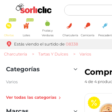
Frutas y
Ofertas
Lotes
Verduras
Charcutería
Carnicería
Pescaderí
Estás viendo el surtido de
08338
Charcutería
>
Tartas Y Dulces
>
Varios
Categorías
Compra
4 de 4 produc
Varios
Ver todas las categorías
Marcas