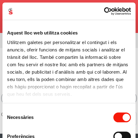
0,00€
Aquest lloc web utilitza cookies
Estás viendo el surtido de
08338
Utilitzem galetes per personalitzar el contingut i els
anuncis, oferir funcions de mitjans socials i analitzar el
Pescadería
>
Sucedáneos
trànsit del lloc. També compartim la informació sobre
com feu servir el nostre lloc amb els partners de mitjans
Comprar Sucedáneos
socials, de publicitat i d'anàlisis amb qui col·laborem. Al
Online
seu torn, ells la poden combinar amb altres dades que
els hàgiu proporcionat o hagin recopilat a partir de l'ús
que heu fet dels seus serveis.
Filtros
Selecció
0 de 0 productos
Necessàries
Ofertas
de
consentiment
Preferències