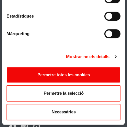
Estadístiques
Màrqueting
Política de cookies
Mostrar-ne els detalls
Renovar/cambiar consentimiento de cookies
Política de privacidad
Permetre totes les cookies
Condiciones generales y política de devolución
Permetre la selecció
Aviso legal
This site is protected by reCAPTCHA and the
Necessàries
Google
Privacy Policy
and
Terms of Service
apply.