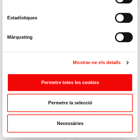
Ofertas
Estadístiques
Màrqueting
Mostrar-ne els detalls
NATUREO
PERELADA
Espumoso Rosado 0.0
Vino Espumoso Bravant
75cl
Brut 75cl
Permetre totes les cookies
9,32 € / L
5,27 € / L
9,05
5,25
6,99 €
3,95 €
Permetre la selecció
COMPRAR
COMPRAR
Necessàries