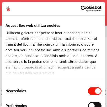
0,00€
Aquest lloc web utilitza cookies
Estás viendo el surtido de
08338
Utilitzem galetes per personalitzar el contingut i els
anuncis, oferir funcions de mitjans socials i analitzar el
Bebidas
>
Espumosos
>
trànsit del lloc. També compartim la informació sobre
com feu servir el nostre lloc amb els partners de mitjans
Corpinado Y Espumosos Del Penedès
socials, de publicitat i d'anàlisis amb qui col·laborem. Al
Comprar Corpinado y
seu torn, ells la poden combinar amb altres dades que
els hàgiu proporcionat o hagin recopilat a partir de l'ús
Espumosos Del Penedès
que heu fet dels seus serveis.
Online
Selecció
Necessàries
de
Filtros
consentiment
2 de 2 productos
Preferències