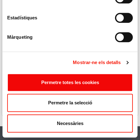
Estadístiques
Màrqueting
PUERTO DE INDIAS
PUERTO DE INDIAS
Ginebra Melon 70cl
Ginebra Strawberry 70cl
Mostrar-ne els detalls
23,50 € / L
23,50 € / L
16,45 €
16,45 €
Permetre totes les cookies
COMPRAR
COMPRAR
Permetre la selecció
Necessàries