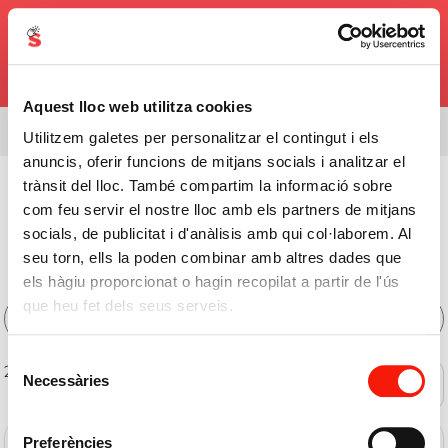
0,00€
Aquest lloc web utilitza cookies
Estás viendo el surtido de
08338
Utilitzem galetes per personalitzar el contingut i els
anuncis, oferir funcions de mitjans socials i analitzar el
Bebidas
>
Licores
>
Ginebra Sabores
trànsit del lloc. També compartim la informació sobre
com feu servir el nostre lloc amb els partners de mitjans
Comprar Ginebra Sabores
socials, de publicitat i d'anàlisis amb qui col·laborem. Al
Online
seu torn, ells la poden combinar amb altres dades que
els hàgiu proporcionat o hagin recopilat a partir de l'ús
que heu fet dels seus serveis.
Filtros
Selecció
2 de 2 productos
Necessàries
Ofertas
de
consentiment
Preferències