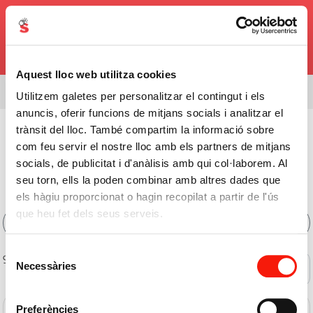
0,00€
Aquest lloc web utilitza cookies
Estás viendo el surtido de
08338
Utilitzem galetes per personalitzar el contingut i els
anuncis, oferir funcions de mitjans socials i analitzar el
Limpieza Y Hogar
>
Ambientadores
>
Deshumidificadores
trànsit del lloc. També compartim la informació sobre
com feu servir el nostre lloc amb els partners de mitjans
Comprar
socials, de publicitat i d'anàlisis amb qui col·laborem. Al
Deshumidificadores Online
seu torn, ells la poden combinar amb altres dades que
els hàgiu proporcionat o hagin recopilat a partir de l'ús
que heu fet dels seus serveis.
Filtros
Selecció
9 de 9 productos
Necessàries
Ofertas
de
consentiment
Preferències