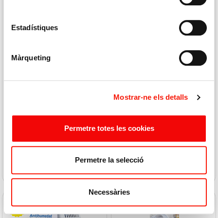
Estadístiques
Màrqueting
HUMYDRY
HUMYDRY
Ambientador&antihumeda
Antihumed.smart Tab
d Lavanda 450gr
Lavanda Rec.3x450gr
Mostrar-ne els detalls
4,59 € / U
6,39 € / U
4,99
6,99
4,59 €
6,39 €
Permetre totes les cookies
COMPRAR
COMPRAR
Permetre la selecció
Necessàries