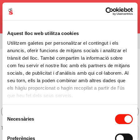
0,00€
Aquest lloc web utilitza cookies
Estás viendo el surtido de
08338
Utilitzem galetes per personalitzar el contingut i els
anuncis, oferir funcions de mitjans socials i analitzar el
Cuidado Personal
>
Accesorios Perfumería Higiene
>
trànsit del lloc. També compartim la informació sobre
com feu servir el nostre lloc amb els partners de mitjans
Esponjas De Baño
socials, de publicitat i d'anàlisis amb qui col·laborem. Al
Comprar Esponjas De Baño
seu torn, ells la poden combinar amb altres dades que
els hàgiu proporcionat o hagin recopilat a partir de l'ús
Online
que heu fet dels seus serveis.
Filtros
Selecció
Necessàries
de
consentiment
10 de 10 productos
Ofertas
Preferències