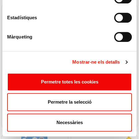
Estadístiques
Màrqueting
SUAVIPIEL
SUAVIPIEL
Mostrar-ne els detalls
Esponja Aloes Spa
Esponja Bebe Soft Duplo
Permetre totes les cookies
1,99 € / U
1,00 € / U
1,99 €
1,99 €
Permetre la selecció
COMPRAR
COMPRAR
Necessàries