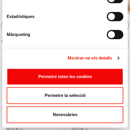
Estadístiques
Filtros
Màrqueting
40 de 244 productos
Ofertas
Mostrar-ne els detalls
Permetre totes les cookies
Permetre la selecció
SANEX
SANEX
Deo Men Fresh Defence
Deo Spray Men Fresh
Necessàries
75ml
Defence 150ml
66,53 € / L
33,27 € / L