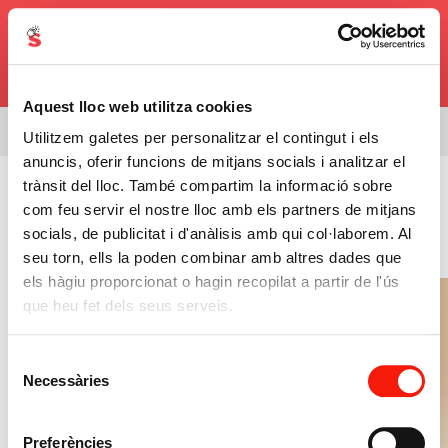
0,00€
Aquest lloc web utilitza cookies
Estás viendo el surtido de
08338
Utilitzem galetes per personalitzar el contingut i els
anuncis, oferir funcions de mitjans socials i analitzar el
Cuidado Personal
>
Productos Corporales
trànsit del lloc. També compartim la informació sobre
com feu servir el nostre lloc amb els partners de mitjans
Comprar Productos
socials, de publicitat i d'anàlisis amb qui col·laborem. Al
Corporales Online
seu torn, ells la poden combinar amb altres dades que
els hàgiu proporcionat o hagin recopilat a partir de l'ús
que heu fet dels seus serveis.
Selecció
Necessàries
de
consentiment
Preferències