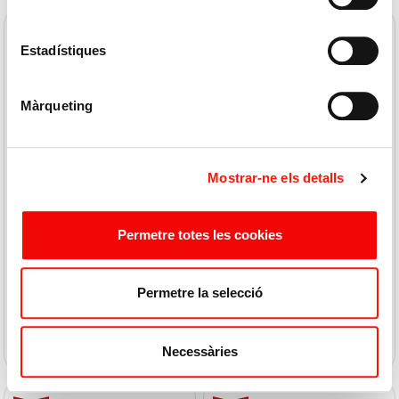
Estadístiques
Màrqueting
LACTOVIT
PALMOLIVE
Mostrar-ne els detalls
Gel Baño 2en1 250ml
Gel Baño Almendras 600ml
Permetre totes les cookies
10,60 € / L
5,25 € / L
2,65 €
3,15 €
Permetre la selecció
COMPRAR
COMPRAR
Necessàries