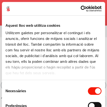
0,00€
Aquest lloc web utilitza cookies
Estás viendo el surtido de
08338
Utilitzem galetes per personalitzar el contingut i els
anuncis, oferir funcions de mitjans socials i analitzar el
Cuidado Personal
>
Productos Corporales
>
trànsit del lloc. També compartim la informació sobre
com feu servir el nostre lloc amb els partners de mitjans
Gel Y Jabón Líquido Baño
socials, de publicitat i d'anàlisis amb qui col·laborem. Al
Comprar Gel y Jabón
seu torn, ells la poden combinar amb altres dades que
els hàgiu proporcionat o hagin recopilat a partir de l'ús
Líquido Baño Online
que heu fet dels seus serveis.
Filtros
Selecció
Necessàries
de
consentiment
40 de 55 productos
Ofertas
Preferències