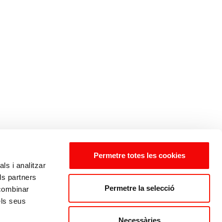
Permetre totes les cookies
ls i analitzar
ls partners
Permetre la selecció
 combinar
els seus
Necessàries