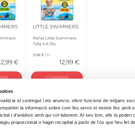
IMMERS
LITTLE SWIMMERS
Swimmers
Pañal Little Swimmers
Talla 5-6 19u
0,68 € / U
12,99 €
12,99 €
RAR
COMPRAR
cookies
alitzar el contingut i els anuncis, oferir funcions de mitjans socia
compartim la informació sobre com feu servir el nostre lloc amb e
icitat i d'anàlisis amb qui col·laborem. Al seu torn, ells la poden
giu proporcionat o hagin recopilat a partir de l'ús que heu fet d