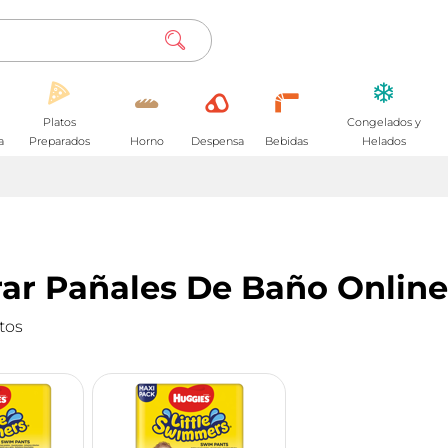
Platos
Congelados y
a
Preparados
Horno
Despensa
Bebidas
Helados
ar Pañales De Baño Online
tos