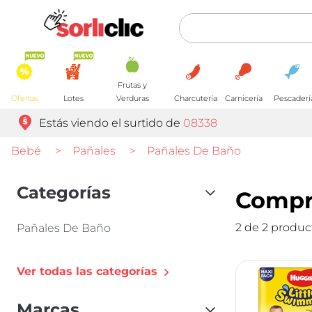
Frutas y
Ofertas
Lotes
Verduras
Charcutería
Carnicería
Pescaderí
Estás viendo el surtido de
08338
Bebé
>
Pañales
>
Pañales De Baño
Categorías
Compr
2 de 2 produc
Pañales De Baño
Ver todas las categorías
Marcas