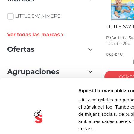
LITTLE SWIMMERS
LITTLE SW
Ver todas las marcas
Pañal Little 
Talla 3-4 20u
Ofertas
0,65 € / U
Agrupaciones
COMP
Ecológico
Aquest lloc web utilitza 
Utilitzem galetes per person
Sin Gluten
el trànsit del lloc. També 
de mitjans socials, de publ
Producto de Aquí
amb altres dades que els hà
serveis.